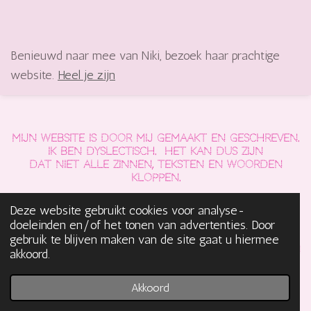
Benieuwd naar mee van Niki, bezoek haar prachtige
website.
Heel je zijn
Mijn website is door mij gemaakt en geschreven.
Ik ben dyslectisch. Het kan dus zijn
dat
niet
alle zinnen, teksten en woorden
kloppen.
Deze website gebruikt cookies voor analyse-
Ik heb er voor gekozen het ook zo te laten.
doeleinden en/of het tonen van advertenties. Door
Mijn imperfecties maken mij ook tot wie ik ben
en wat ik doe en waar ik voor sta. Het gaat er
gebruik te blijven maken van de site gaat u hiermee
mij om mijn en jouw pure essentie te herkennen
akkoord.
en erkennen en te leven.
© 2023 - 2026 Hanneke van 't Hoff
Akkoord
Powered by
JouwWeb