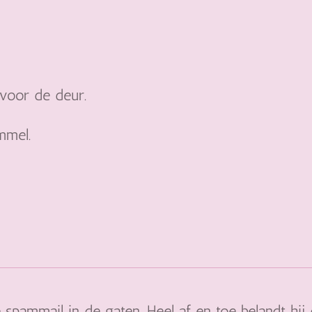
 voor de deur.
ommel.
e spammail in de gaten. Heel af en toe belandt hij 